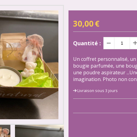
30,00
€
Quantité :
Un coffret personnalisé, un
bougie parfumée, une boug
une poudre aspirateur ...Une
imagination. Photo non cont
Livraison sous 3 jours